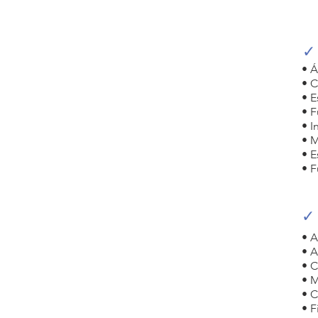
✓
• Á
• C
• E
• F
• I
• M
• 
• 
✓
• A
• A
• C
• M
• C
• F