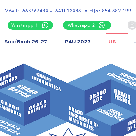
C/ Torcuato Luca de Tena nº3 (REINA MERCEDES), SEVILLA
Móvil
:
663767434 - 641012488 •
Fijo: 854 882 199
Whatsapp 1
Whatsapp 2
Sec/Bach 26-27
PAU 2027
US