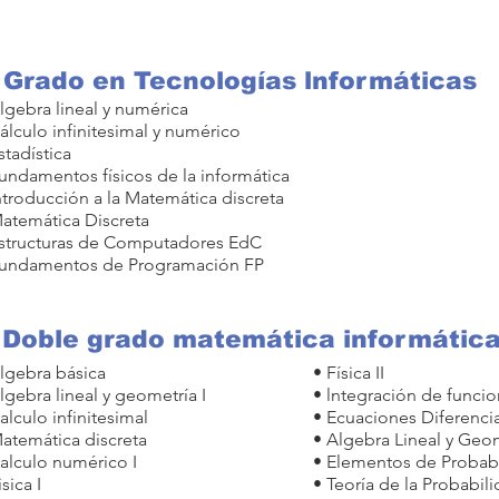
 Grado en Tecnologías lnformáticas
lgebra lineal y numérica
álculo infinitesimal y numérico
stadística
undamentos físicos de la informática
ntroducción a la Matemática discreta
atemática Discreta
Estructuras de Computadores EdC
Fundamentos de Programación FP
 Doble grado matemática informátic
lgebra básica
• Física II
lgebra lineal y geometría I
• lntegración de funcio
alculo infinitesimal
• Ecuaciones Diferencia
atemática discreta
• Algebra Lineal y Geom
alculo numérico I
• Elementos de Probabil
isica I
• Teoría de la Probabil