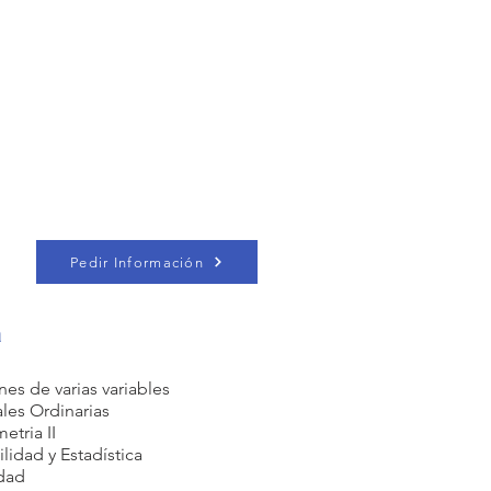
Pedir Información
a
nes de varias variables
les Ordinarias
etria II
idad y Estadística
idad