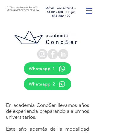
C/ Torcuato Luca de Tena nº3
Móvil
:
663767434 -
(REINA MERCEDES), SEVILLA
641012488 •
Fijo:
854 882 199
Whatsapp 1
Whatsapp 2
En academia ConoSer llevamos años
de experiencia preparando a alumnos
universitarios.
Este año además de la modalidad