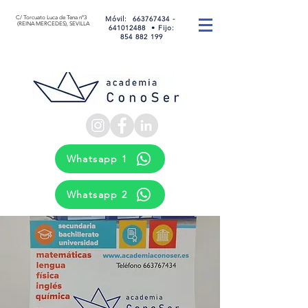
C/ Torcuato Luca de Tena nº3
Móvil
:
663767434 -
(REINA MERCEDES), SEVILLA
641012488 •
Fijo:
854 882 199
Whatsapp 1
Whatsapp 2