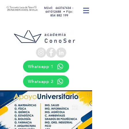
C/ Torcuato Luca de Tena nº3
Móvil
:
663767434 -
(REINA MERCEDES), SEVILLA
641012488 •
Fijo:
854 882 199
Whatsapp 1
Whatsapp 2