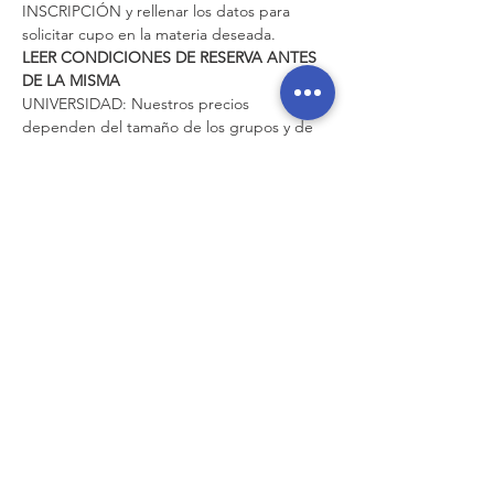
INSCRIPCIÓN y rellenar los datos para 
solicitar cupo en la materia deseada.
LEER CONDICIONES DE RESERVA ANTES 
DE LA MISMA
UNIVERSIDAD: Nuestros precios 
dependen del tamaño de los grupos y de 
la modalidad,  ofrecemos intensivos y clases 
individuales bajo disponibilidad. 
Clases individuales son 22€/hora. 
Intensivos 15 horas en GRUPO de 4 a 8 
alumnos son 150€ y en GRUPO de 3 
alumnos, son 200€  
Intensivos de 20 horas en GRUPO de 4-8 
son 190€, en GRUPO de 3 sale a 240€ 
Mostrar más
RSVP